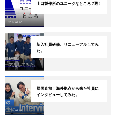
山口製作所のユニークなところ 7選！
2024.08.06
新入社員研修、リニューアルしてみ
た。
HOME
トップ
2024.04.20
COMPANY
会社を知る
帰国直前！海外拠点から来た社員に
BUSINESS
仕事を知る
インタビューしてみた。
RECRUIT
採用を知る
2024.03.08