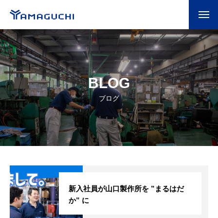
BLOG
ブログ
新入社員が山口製作所を ”まるはだ
か” に